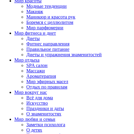
Мир красоты
Модные тенденции
Макияж
Маникюр и красота рук
Боремся с целлюлитом
Мир парфюмерии
Мир фитнеса и диет
Диеты
Фитнес направления
Правильное питание
Диеты и упражнения знаменитостей
Мир отдыха
SPA салон
Массажи
Ароматерапия
Мир эфирных масел
Отдых по правилам
Мир вокруг нас
Всё для дома
Искусство
Праздники и даты
О знаменитостях
Мир любви и семьи
Заметки психолога
О детях