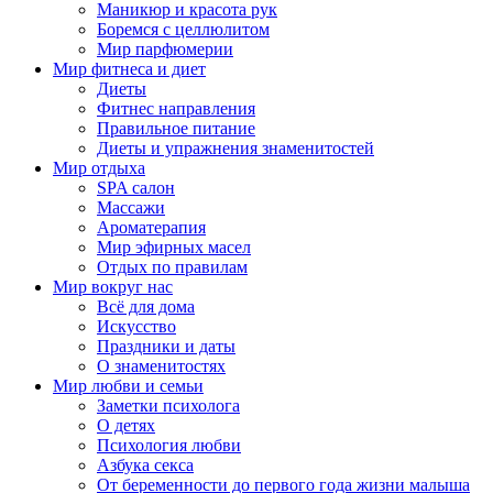
Маникюр и красота рук
Боремся с целлюлитом
Мир парфюмерии
Мир фитнеса и диет
Диеты
Фитнес направления
Правильное питание
Диеты и упражнения знаменитостей
Мир отдыха
SPA салон
Массажи
Ароматерапия
Мир эфирных масел
Отдых по правилам
Мир вокруг нас
Всё для дома
Искусство
Праздники и даты
О знаменитостях
Мир любви и семьи
Заметки психолога
О детях
Психология любви
Азбука секса
От беременности до первого года жизни малыша