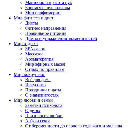
Маникюр и красота рук
Боремся с целлюлитом
Мир парфюмерии
Мир фитнеса и диет
Диеты
Фитнес направления
Правильное питание
Диеты и упражнения знаменитостей
Мир отдыха
SPA салон
Массажи
Ароматерапия
Мир эфирных масел
Отдых по правилам
Мир вокруг нас
Всё для дома
Искусство
Праздники и даты
О знаменитостях
Мир любви и семьи
Заметки психолога
О детях
Психология любви
Азбука секса
От беременности до первого года жизни малыша