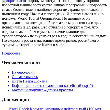
Попробуем поступить по принципу хорошо
известной нашим соотечественникам программы и подобрать
самые бюджетные и наиболее дорогие страны для отдыха в
нынешнем году. Начнем с последних. И в этом нам отлично
поможет World Tourist Organization. По данным этой
организации, за последние 7 лет затраты россиян на отдых
повысились в 2,5 раза. Это отчетливо говорит о том, что
отдыхать мы любим и умеем, а самое главное для
туроператоров - не скупимся раз в год на собственный отдых.
По скорости роста в настоящее время рынок российского
туризма - второй после Китая в мире.
Подробнее...
Что часто читают
Нумерология
Совместимость
Диета Пьера Дюкана
Кофе и целлюлит: поможет ли кофейный скраб?
Матрац и подушка – друзья красоты
Для женщин
Karel Hadek Крем лецитиновый нейтральный (100 мл)