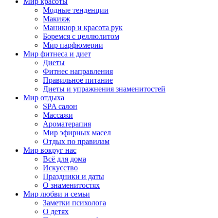
Мир красоты
Модные тенденции
Макияж
Маникюр и красота рук
Боремся с целлюлитом
Мир парфюмерии
Мир фитнеса и диет
Диеты
Фитнес направления
Правильное питание
Диеты и упражнения знаменитостей
Мир отдыха
SPA салон
Массажи
Ароматерапия
Мир эфирных масел
Отдых по правилам
Мир вокруг нас
Всё для дома
Искусство
Праздники и даты
О знаменитостях
Мир любви и семьи
Заметки психолога
О детях