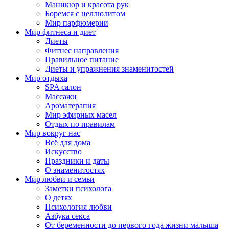
Маникюр и красота рук
Боремся с целлюлитом
Мир парфюмерии
Мир фитнеса и диет
Диеты
Фитнес направления
Правильное питание
Диеты и упражнения знаменитостей
Мир отдыха
SPA салон
Массажи
Ароматерапия
Мир эфирных масел
Отдых по правилам
Мир вокруг нас
Всё для дома
Искусство
Праздники и даты
О знаменитостях
Мир любви и семьи
Заметки психолога
О детях
Психология любви
Азбука секса
От беременности до первого года жизни малыша