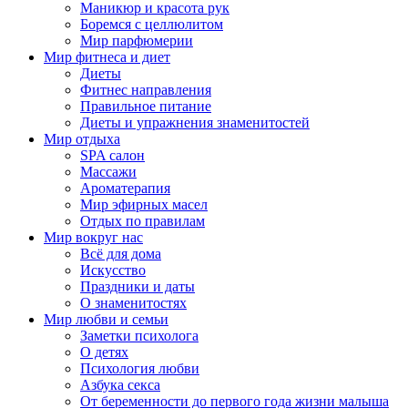
Маникюр и красота рук
Боремся с целлюлитом
Мир парфюмерии
Мир фитнеса и диет
Диеты
Фитнес направления
Правильное питание
Диеты и упражнения знаменитостей
Мир отдыха
SPA салон
Массажи
Ароматерапия
Мир эфирных масел
Отдых по правилам
Мир вокруг нас
Всё для дома
Искусство
Праздники и даты
О знаменитостях
Мир любви и семьи
Заметки психолога
О детях
Психология любви
Азбука секса
От беременности до первого года жизни малыша