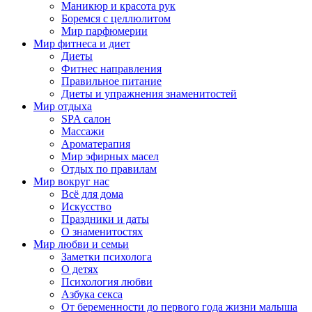
Маникюр и красота рук
Боремся с целлюлитом
Мир парфюмерии
Мир фитнеса и диет
Диеты
Фитнес направления
Правильное питание
Диеты и упражнения знаменитостей
Мир отдыха
SPA салон
Массажи
Ароматерапия
Мир эфирных масел
Отдых по правилам
Мир вокруг нас
Всё для дома
Искусство
Праздники и даты
О знаменитостях
Мир любви и семьи
Заметки психолога
О детях
Психология любви
Азбука секса
От беременности до первого года жизни малыша