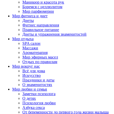
Маникюр и красота рук
Боремся с целлюлитом
Мир парфюмерии
Мир фитнеса и диет
Диеты
Фитнес направления
Правильное питание
Диеты и упражнения знаменитостей
Мир отдыха
SPA салон
Массажи
Ароматерапия
Мир эфирных масел
Отдых по правилам
Мир вокруг нас
Всё для дома
Искусство
Праздники и даты
О знаменитостях
Мир любви и семьи
Заметки психолога
О детях
Психология любви
Азбука секса
От беременности до первого года жизни малыша