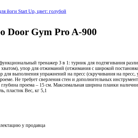
ля йоги Start Up, цвет: голубой
o Door Gym Pro A-900
ункциональный тренажер 3 в 1: турник для подтягивания раз
 хватом), упор для отжиманий (отжимания с широкой постановк
ор для выполнения упражнений на пресс (скручивания на пресс,
проеме. Не требует сверления стен и дополнительных инструме
я глубина проема – 15 см. Максимальная ширина планки налични
, пластик Вес, кг 5,1
плектацию у продавца