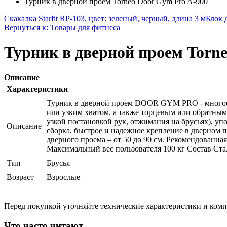
Турник в дверной проем Torneo Door Gym Pro A-900
Скакалка Starfit RP-103, цвет: зеленый, черный, длина 3 м
Блок д
Вернуться к: Товары для фитнеса
Турник в дверной проем Torne
Описание
Характеристики
Турник в дверной проем DOOR GYM PRO - многоф
или узким хватом, а также торцевым или обратным
узкой постановкой рук, отжимания на брусьях), уп
Описание
сборка, быстрое и надежное крепление в дверном 
дверного проема – от 50 до 90 см. Рекомендованна
Максимальный вес пользователя 100 кг Состав Сталь
Тип
Брусья
Возраст
Взрослые
Перед покупкой уточняйте технические характеристики и ком
Что часто читают