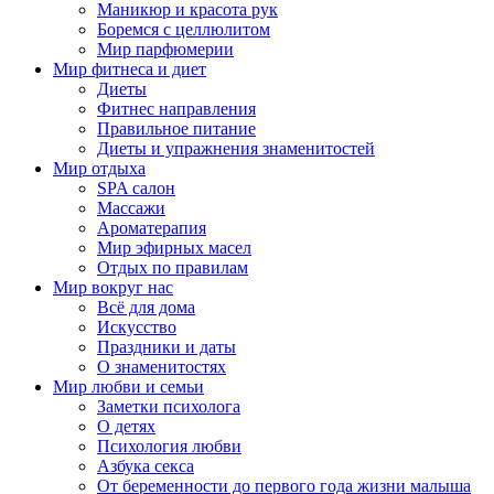
Маникюр и красота рук
Боремся с целлюлитом
Мир парфюмерии
Мир фитнеса и диет
Диеты
Фитнес направления
Правильное питание
Диеты и упражнения знаменитостей
Мир отдыха
SPA салон
Массажи
Ароматерапия
Мир эфирных масел
Отдых по правилам
Мир вокруг нас
Всё для дома
Искусство
Праздники и даты
О знаменитостях
Мир любви и семьи
Заметки психолога
О детях
Психология любви
Азбука секса
От беременности до первого года жизни малыша