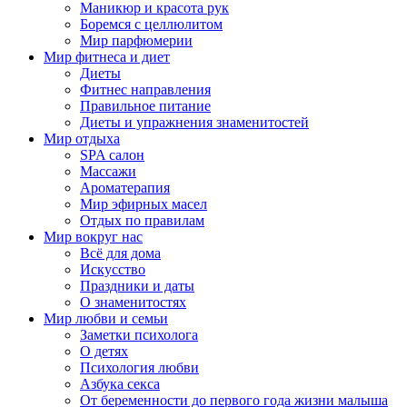
Маникюр и красота рук
Боремся с целлюлитом
Мир парфюмерии
Мир фитнеса и диет
Диеты
Фитнес направления
Правильное питание
Диеты и упражнения знаменитостей
Мир отдыха
SPA салон
Массажи
Ароматерапия
Мир эфирных масел
Отдых по правилам
Мир вокруг нас
Всё для дома
Искусство
Праздники и даты
О знаменитостях
Мир любви и семьи
Заметки психолога
О детях
Психология любви
Азбука секса
От беременности до первого года жизни малыша