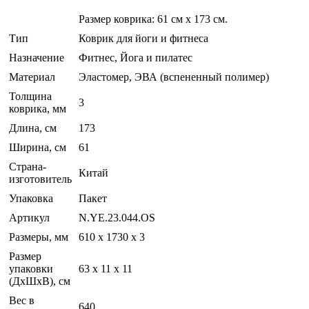
Размер коврика: 61 см х 173 см.
Тип
Коврик для йоги и фитнеса
Назначение
Фитнес, Йога и пилатес
Материал
Эластомер, ЭВА (вспененный полимер)
Толщина
3
коврика, мм
Длина, см
173
Ширина, см
61
Страна-
Китай
изготовитель
Упаковка
Пакет
Артикул
N.YE.23.044.OS
Размеры, мм
610 х 1730 х 3
Размер
упаковки
63 x 11 x 11
(ДхШхВ), см
Вес в
640