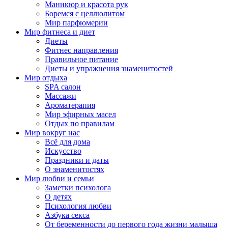
Маникюр и красота рук
Боремся с целлюлитом
Мир парфюмерии
Мир фитнеса и диет
Диеты
Фитнес направления
Правильное питание
Диеты и упражнения знаменитостей
Мир отдыха
SPA салон
Массажи
Ароматерапия
Мир эфирных масел
Отдых по правилам
Мир вокруг нас
Всё для дома
Искусство
Праздники и даты
О знаменитостях
Мир любви и семьи
Заметки психолога
О детях
Психология любви
Азбука секса
От беременности до первого года жизни малыша