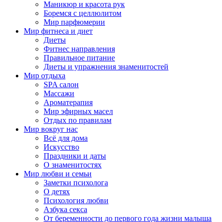
Маникюр и красота рук
Боремся с целлюлитом
Мир парфюмерии
Мир фитнеса и диет
Диеты
Фитнес направления
Правильное питание
Диеты и упражнения знаменитостей
Мир отдыха
SPA салон
Массажи
Ароматерапия
Мир эфирных масел
Отдых по правилам
Мир вокруг нас
Всё для дома
Искусство
Праздники и даты
О знаменитостях
Мир любви и семьи
Заметки психолога
О детях
Психология любви
Азбука секса
От беременности до первого года жизни малыша