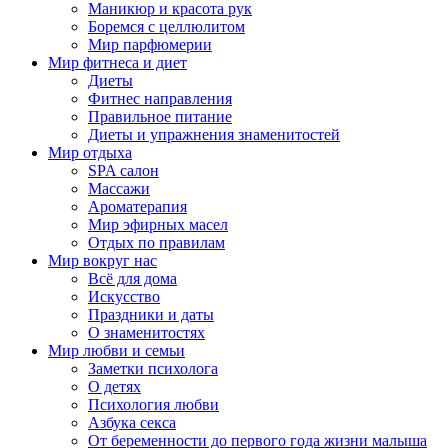
Маникюр и красота рук
Боремся с целлюлитом
Мир парфюмерии
Мир фитнеса и диет
Диеты
Фитнес направления
Правильное питание
Диеты и упражнения знаменитостей
Мир отдыха
SPA салон
Массажи
Ароматерапия
Мир эфирных масел
Отдых по правилам
Мир вокруг нас
Всё для дома
Искусство
Праздники и даты
О знаменитостях
Мир любви и семьи
Заметки психолога
О детях
Психология любви
Азбука секса
От беременности до первого года жизни малыша