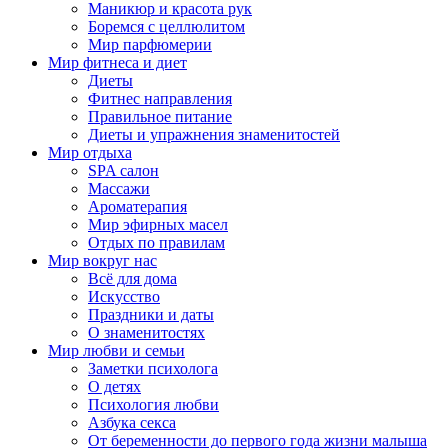
Маникюр и красота рук
Боремся с целлюлитом
Мир парфюмерии
Мир фитнеса и диет
Диеты
Фитнес направления
Правильное питание
Диеты и упражнения знаменитостей
Мир отдыха
SPA салон
Массажи
Ароматерапия
Мир эфирных масел
Отдых по правилам
Мир вокруг нас
Всё для дома
Искусство
Праздники и даты
О знаменитостях
Мир любви и семьи
Заметки психолога
О детях
Психология любви
Азбука секса
От беременности до первого года жизни малыша