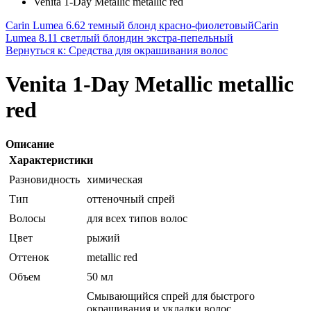
Venita 1-Day Metallic metallic red
Carin Lumea 6.62 темный блонд красно-фиолетовый
Carin
Lumea 8.11 светлый блондин экстра-пепельный
Вернуться к: Средства для окрашивания волос
Venita 1-Day Metallic metallic
red
Описание
Характеристики
Разновидность
химическая
Тип
оттеночный спрей
Волосы
для всех типов волос
Цвет
рыжий
Оттенок
metallic red
Объем
50 мл
Смывающийся спрей для быстрого
окрашивания и укладки волос.