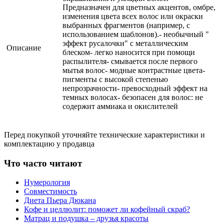
Предназначен для цветных акцентов, омбре,
изменения цвета всех волос или окраски
выбранных фрагментов (например, с
использованием шаблонов).- необычный "
эффект русалочки" с металлическим
Описание
блеском- легко наносится при помощи
распылителя- смывается после первого
мытья волос- модные контрастные цвета-
пигменты с высокой степенью
непрозрачности- превосходный эффект на
темных волосах- безопасен для волос: не
содержит аммиака и окислителей
Перед покупкой уточняйте технические характеристики и
комплектацию у продавца
Что часто читают
Нумерология
Совместимость
Диета Пьера Дюкана
Кофе и целлюлит: поможет ли кофейный скраб?
Матрац и подушка – друзья красоты