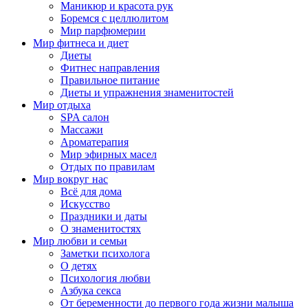
Маникюр и красота рук
Боремся с целлюлитом
Мир парфюмерии
Мир фитнеса и диет
Диеты
Фитнес направления
Правильное питание
Диеты и упражнения знаменитостей
Мир отдыха
SPA салон
Массажи
Ароматерапия
Мир эфирных масел
Отдых по правилам
Мир вокруг нас
Всё для дома
Искусство
Праздники и даты
О знаменитостях
Мир любви и семьи
Заметки психолога
О детях
Психология любви
Азбука секса
От беременности до первого года жизни малыша