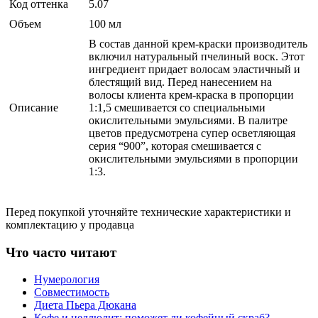
Код оттенка
5.07
Объем
100 мл
В состав данной крем-краски производитель
включил натуральный пчелиный воск. Этот
ингредиент придает волосам эластичный и
блестящий вид. Перед нанесением на
волосы клиента крем-краска в пропорции
Описание
1:1,5 смешивается со специальными
окислительными эмульсиями. В палитре
цветов предусмотрена супер осветляющая
серия “900”, которая смешивается с
окислительными эмульсиями в пропорции
1:3.
Перед покупкой уточняйте технические характеристики и
комплектацию у продавца
Что часто читают
Нумерология
Совместимость
Диета Пьера Дюкана
Кофе и целлюлит: поможет ли кофейный скраб?