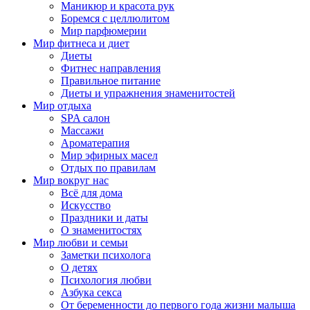
Маникюр и красота рук
Боремся с целлюлитом
Мир парфюмерии
Мир фитнеса и диет
Диеты
Фитнес направления
Правильное питание
Диеты и упражнения знаменитостей
Мир отдыха
SPA салон
Массажи
Ароматерапия
Мир эфирных масел
Отдых по правилам
Мир вокруг нас
Всё для дома
Искусство
Праздники и даты
О знаменитостях
Мир любви и семьи
Заметки психолога
О детях
Психология любви
Азбука секса
От беременности до первого года жизни малыша