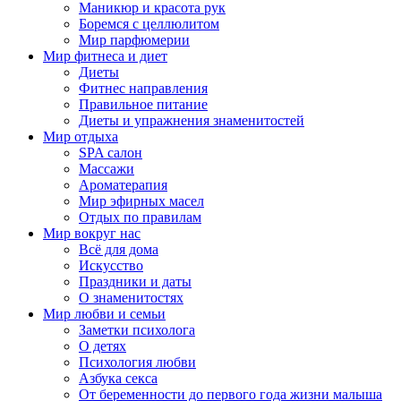
Маникюр и красота рук
Боремся с целлюлитом
Мир парфюмерии
Мир фитнеса и диет
Диеты
Фитнес направления
Правильное питание
Диеты и упражнения знаменитостей
Мир отдыха
SPA салон
Массажи
Ароматерапия
Мир эфирных масел
Отдых по правилам
Мир вокруг нас
Всё для дома
Искусство
Праздники и даты
О знаменитостях
Мир любви и семьи
Заметки психолога
О детях
Психология любви
Азбука секса
От беременности до первого года жизни малыша