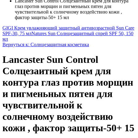
Lancaster Sun Control Солцезаитный крем для контура
глаз против морщин и пигменьных пятен для
чувствительной к солнечному воздействию кожи ,
фактор защиты-50+ 15 мл
GIGI Крем увлажняющий защитный антивозрастной Sun Care
SPF-30, 75 мл
Natures Sun Солнцезащитный спрей SPF 50, 150
мл
Вернуться к: Солнцезащитная косметика
Lancaster Sun Control
Солцезаитный крем для
контура глаз против морщин
и пигменьных пятен для
чувствительной к
солнечному воздействию
кожи , фактор защиты-50+ 15