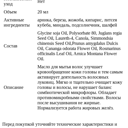
Нет
уход
Объем
20 мл
Активные
арника, береза, жожоба, кипарис, литсея
ингредиенты
кубеба, миндаль, подсолнечник, шалфей
Glycine soja Oil, Polysorbate 80, Juglans regia
Seed Oil, Laureth-4, Canola, Simmondsia
chinensis Seed Oil,Prunus amygdalus Dulcis
Состав
Oil, Cananga odorata Flower Oil, Rosmarinus
officinalis Leaf Oil, Arnica Montana Flower
Oil.
Масло для мытья волос улучшает
кровообращение кожи головы и тем самым
активирует деятельность волосяных
луковиц. Мягко и тщательно очищает кожу
Описание
головы и волосы, не нарушает баланс
симбиотической микрофлоры. Обладает
противомикробными свойствами. Волосы
после высушивания не жирные.
Нормализуется работа жировых желёз.
Перед покупкой уточняйте технические характеристики и