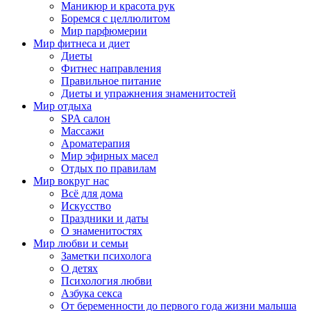
Маникюр и красота рук
Боремся с целлюлитом
Мир парфюмерии
Мир фитнеса и диет
Диеты
Фитнес направления
Правильное питание
Диеты и упражнения знаменитостей
Мир отдыха
SPA салон
Массажи
Ароматерапия
Мир эфирных масел
Отдых по правилам
Мир вокруг нас
Всё для дома
Искусство
Праздники и даты
О знаменитостях
Мир любви и семьи
Заметки психолога
О детях
Психология любви
Азбука секса
От беременности до первого года жизни малыша