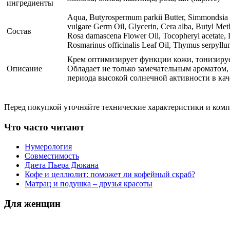
ингредиенты
Aqua, Butyrospermum parkii Butter, Simmondsia ch
vulgare Germ Oil, Glycerin, Cera alba, Butyl Me
Состав
Rosa damascena Flower Oil, Tocopheryl acetate, L
Rosmarinus officinalis Leaf Oil, Thymus serpyllum
Крем оптимизирует функции кожи, тонизируе
Описание
Обладает не только замечательным ароматом
периода высокой солнечной активности в кач
Перед покупкой уточняйте технические характеристики и ком
Что часто читают
Нумерология
Совместимость
Диета Пьера Дюкана
Кофе и целлюлит: поможет ли кофейный скраб?
Матрац и подушка – друзья красоты
Для женщин