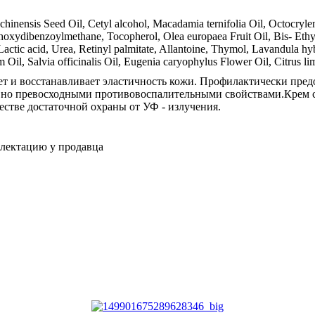
inensis Seed Oil, Cetyl alcohol, Macadamia ternifolia Oil, Octocrylen
thoxydibenzoylmethane, Tocopherol, Olea europaea Fruit Oil, Bis- Eth
actic acid, Urea, Retinyl palmitate, Allantoine, Thymol, Lavandula hy
 Oil, Salvia officinalis Oil, Eugenia caryophylus Flower Oil, Citrus li
т и восстанавливает эластичность кожи. Профилактически предо
, но превосходными противовоспалительными свойствами.Крем с
естве достаточной охраны от УФ - излучения.
плектацию у продавца