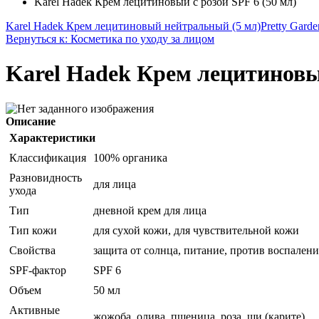
Karel Hadek Крем лецитиновый с розой SPF 6 (50 мл)
Karel Hadek Крем лецитиновый нейтральный (5 мл)
Pretty Gard
Вернуться к: Косметика по уходу за лицом
Karel Hadek Крем лецитиновый
Описание
Характеристики
Классификация
100% органика
Разновидность
для лица
ухода
Тип
дневной крем для лица
Тип кожи
для сухой кожи, для чувствительной кожи
Свойства
защита от солнца, питание, против воспален
SPF-фактор
SPF 6
Объем
50 мл
Активные
жожоба, олива, пшеница, роза, ши (карите)