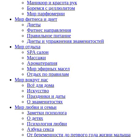
Маникюр и красота рук
Боремся с целлюлитом
Мир парфюмерии
Мир фитнеса и диет
Диеты
Фитнес направления
Правильное питание
Диеты и упражнения знаменитостей
Мир отдыха
SPA салон
Массажи
Ароматерапия
Мир эфирных масел
Отдых по правилам
Мир вокруг нас
Всё для дома
Искусство
Праздники и даты
О знаменитостях
Мир любви и семьи
Заметки психолога
О детях
Психология любви
Азбука секса
От беременности до первого года жизни малыша