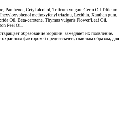
e, Panthenol, Cetyl alcohol, Triticum vulgare Germ Oil Triticum
ylhexyloxyphenol methoxyfenyl triazinu, Lecithin, Xanthan gum,
brida Oil, Beta-carotene, Thymus vulgaris Flower/Leaf Oil,
mon Peel Oil.
твращает образование морщин, замедляет их появление.
 охранным фактором 6 предназначен, главным образом, для