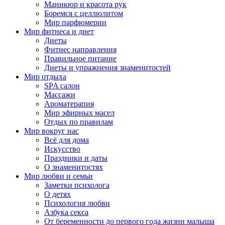
Маникюр и красота рук
Боремся с целлюлитом
Мир парфюмерии
Мир фитнеса и диет
Диеты
Фитнес направления
Правильное питание
Диеты и упражнения знаменитостей
Мир отдыха
SPA салон
Массажи
Ароматерапия
Мир эфирных масел
Отдых по правилам
Мир вокруг нас
Всё для дома
Искусство
Праздники и даты
О знаменитостях
Мир любви и семьи
Заметки психолога
О детях
Психология любви
Азбука секса
От беременности до первого года жизни малыша