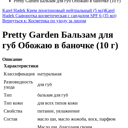
Pretty Garden Бальзам для губ Обожаю в баночке (10 г)
Karel Hadek Крем лецитиновый нейтральный (5 мл)
Karel
Hadek Сыворотка косметическая с сандалом SPF 6 (35 мл)
Вернуться к: Косметика по уходу за лицом
Pretty Garden Бальзам для
губ Обожаю в баночке (10 г)
Описание
Характеристики
Классификация
натуральная
Разновидность
для губ
ухода
Тип
бальзам для губ
Тип кожи
для всех типов кожи
Свойства
питание, увлажнение
Состав
масло ши, масло жожоба, воск, парфюм
Масло ши, благодаря своим