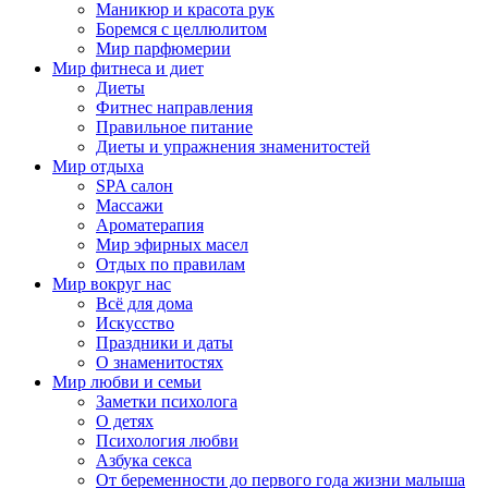
Маникюр и красота рук
Боремся с целлюлитом
Мир парфюмерии
Мир фитнеса и диет
Диеты
Фитнес направления
Правильное питание
Диеты и упражнения знаменитостей
Мир отдыха
SPA салон
Массажи
Ароматерапия
Мир эфирных масел
Отдых по правилам
Мир вокруг нас
Всё для дома
Искусство
Праздники и даты
О знаменитостях
Мир любви и семьи
Заметки психолога
О детях
Психология любви
Азбука секса
От беременности до первого года жизни малыша