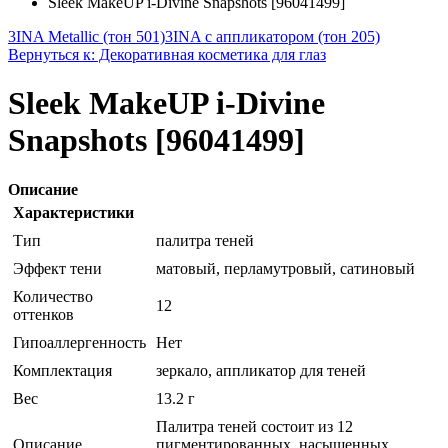
Sleek MakeUP i-Divine Snapshots [96041499]
3INA Metallic (тон 501)
3INA с аппликатором (тон 205)
Вернуться к: Декоративная косметика для глаз
Sleek MakeUP i-Divine
Snapshots [96041499]
Описание
Характеристики
Тип
палитра теней
Эффект тени
матовый, перламутровый, сатиновый
Количество
12
оттенков
Гипоаллергенность
Нет
Комплектация
зеркало, аппликатор для теней
Вес
13.2 г
Палитра теней состоит из 12
Описание
пигментированных, насыщенных