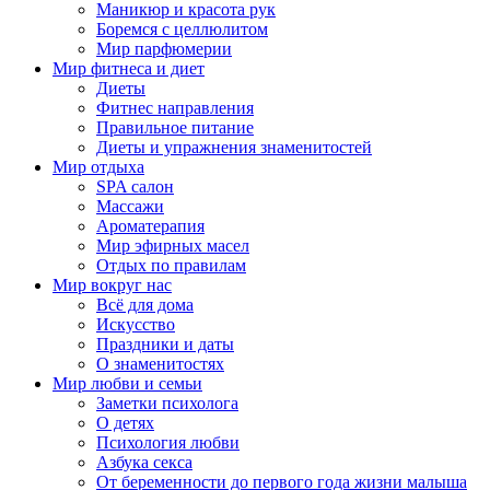
Маникюр и красота рук
Боремся с целлюлитом
Мир парфюмерии
Мир фитнеса и диет
Диеты
Фитнес направления
Правильное питание
Диеты и упражнения знаменитостей
Мир отдыха
SPA салон
Массажи
Ароматерапия
Мир эфирных масел
Отдых по правилам
Мир вокруг нас
Всё для дома
Искусство
Праздники и даты
О знаменитостях
Мир любви и семьи
Заметки психолога
О детях
Психология любви
Азбука секса
От беременности до первого года жизни малыша