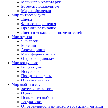
Маникюр и красота рук
Боремся с целлюлитом
Мир парфюмерии
Мир фитнеса и диет
Диеты
Фитнес направления
Правильное питание
Диеты и упражнения знаменитостей
Мир отдыха
SPA салон
Массажи
Ароматерапия
Мир эфирных масел
Отдых по правилам
Мир вокруг нас
Всё для дома
Искусство
Праздники и даты
О знаменитостях
Мир любви и семьи
Заметки психолога
О детях
Психология любви
Азбука секса
От беременности до первого года жизни малыша