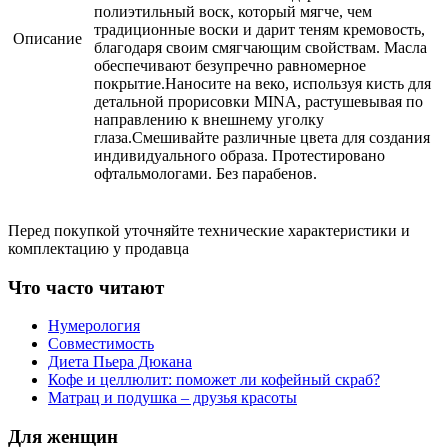
полиэтильный воск, который мягче, чем
традиционные воски и дарит теням кремовость,
Описание
благодаря своим смягчающим свойствам. Масла
обеспечивают безупречно равномерное
покрытие.Наносите на веко, используя кисть для
детальной прорисовки MINA, растушевывая по
направлению к внешнему уголку
глаза.Смешивайте различные цвета для создания
индивидуального образа. Протестировано
офтальмологами. Без парабенов.
Перед покупкой уточняйте технические характеристики и
комплектацию у продавца
Что часто читают
Нумерология
Совместимость
Диета Пьера Дюкана
Кофе и целлюлит: поможет ли кофейный скраб?
Матрац и подушка – друзья красоты
Для женщин