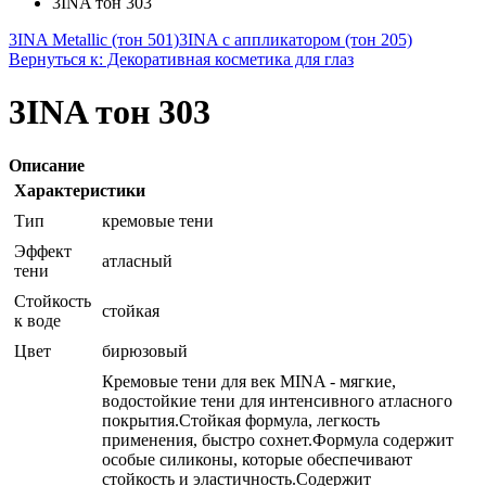
3INA тон 303
3INA Metallic (тон 501)
3INA с аппликатором (тон 205)
Вернуться к: Декоративная косметика для глаз
3INA тон 303
Описание
Характеристики
Тип
кремовые тени
Эффект
атласный
тени
Стойкость
стойкая
к воде
Цвет
бирюзовый
Кремовые тени для век MINA - мягкие,
водостойкие тени для интенсивного атласного
покрытия.Стойкая формула, легкость
применения, быстро сохнет.Формула содержит
особые силиконы, которые обеспечивают
стойкость и эластичность.Содержит