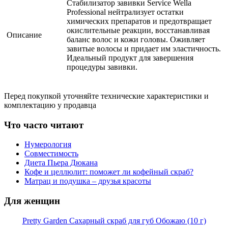
Стабилизатор завивки Service Wella
Professional нейтрализует остатки
химических препаратов и предотвращает
окислительные реакции, восстанавливая
Описание
баланс волос и кожи головы. Оживляет
завитые волосы и придает им эластичность.
Идеальный продукт для завершения
процедуры завивки.
Перед покупкой уточняйте технические характеристики и
комплектацию у продавца
Что часто читают
Нумерология
Совместимость
Диета Пьера Дюкана
Кофе и целлюлит: поможет ли кофейный скраб?
Матрац и подушка – друзья красоты
Для женщин
Pretty Garden Сахарный скраб для губ Обожаю (10 г)