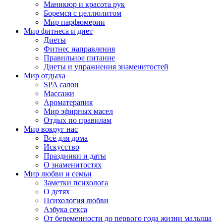
Маникюр и красота рук
Боремся с целлюлитом
Мир парфюмерии
Мир фитнеса и диет
Диеты
Фитнес направления
Правильное питание
Диеты и упражнения знаменитостей
Мир отдыха
SPA салон
Массажи
Ароматерапия
Мир эфирных масел
Отдых по правилам
Мир вокруг нас
Всё для дома
Искусство
Праздники и даты
О знаменитостях
Мир любви и семьи
Заметки психолога
О детях
Психология любви
Азбука секса
От беременности до первого года жизни малыша