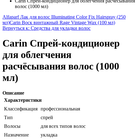
Carin Спрей-кондиционер для облегчения расчёсывания
волос (1000 мл)
Alfaparf Лак для волос Illuminating Color Fix Hairspray (250
мл)
Carin Воск винтажный Rage Vintage Wax (100 мл)
Вернуться к: Средства для укладки волос
Carin Спрей-кондиционер
для облегчения
расчёсывания волос (1000
мл)
Описание
Характеристики
Классификация
профессиональная
Тип
спрей
Волосы
для всех типов волос
Назначение
укладка