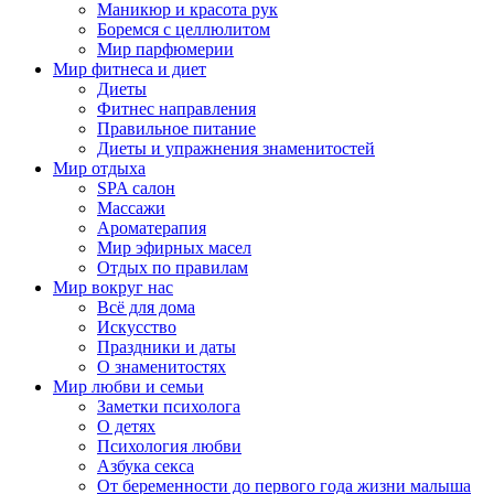
Маникюр и красота рук
Боремся с целлюлитом
Мир парфюмерии
Мир фитнеса и диет
Диеты
Фитнес направления
Правильное питание
Диеты и упражнения знаменитостей
Мир отдыха
SPA салон
Массажи
Ароматерапия
Мир эфирных масел
Отдых по правилам
Мир вокруг нас
Всё для дома
Искусство
Праздники и даты
О знаменитостях
Мир любви и семьи
Заметки психолога
О детях
Психология любви
Азбука секса
От беременности до первого года жизни малыша