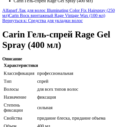
Carin Гель-спрей Rage Gel Spray (400 мл)
Alfaparf Лак для волос Illuminating Color Fix Hairspray (250
мл)
Carin Воск винтажный Rage Vintage Wax (100 мл)
Вернуться к: Средства для укладки волос
Carin Гель-спрей Rage Gel
Spray (400 мл)
Описание
Характеристики
Классификация
профессиональная
Тип
спрей
Волосы
для всех типов волос
Назначение
фиксация
Степень
сильная
фиксации
Свойства
придание блеска, придание объема
Объем
400 мл