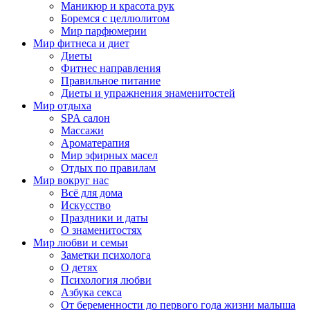
Маникюр и красота рук
Боремся с целлюлитом
Мир парфюмерии
Мир фитнеса и диет
Диеты
Фитнес направления
Правильное питание
Диеты и упражнения знаменитостей
Мир отдыха
SPA салон
Массажи
Ароматерапия
Мир эфирных масел
Отдых по правилам
Мир вокруг нас
Всё для дома
Искусство
Праздники и даты
О знаменитостях
Мир любви и семьи
Заметки психолога
О детях
Психология любви
Азбука секса
От беременности до первого года жизни малыша