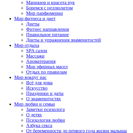
Маникюр и красота рук
Боремся с целлюлитом
Мир парфюмерии
Мир фитнеса и диет
Диеты
Фитнес направления
Правильное питание
Диеты и упражнения знаменитостей
Мир отдыха
SPA салон
Массажи
Ароматерапия
Мир эфирных масел
Отдых по правилам
Мир вокруг нас
Всё для дома
Искусство
Праздники и даты
О знаменитостях
Мир любви и семьи
Заметки психолога
О детях
Психология любви
Азбука секса
От беременности до первого года жизни малыша