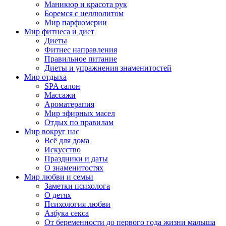
Маникюр и красота рук
Боремся с целлюлитом
Мир парфюмерии
Мир фитнеса и диет
Диеты
Фитнес направления
Правильное питание
Диеты и упражнения знаменитостей
Мир отдыха
SPA салон
Массажи
Ароматерапия
Мир эфирных масел
Отдых по правилам
Мир вокруг нас
Всё для дома
Искусство
Праздники и даты
О знаменитостях
Мир любви и семьи
Заметки психолога
О детях
Психология любви
Азбука секса
От беременности до первого года жизни малыша