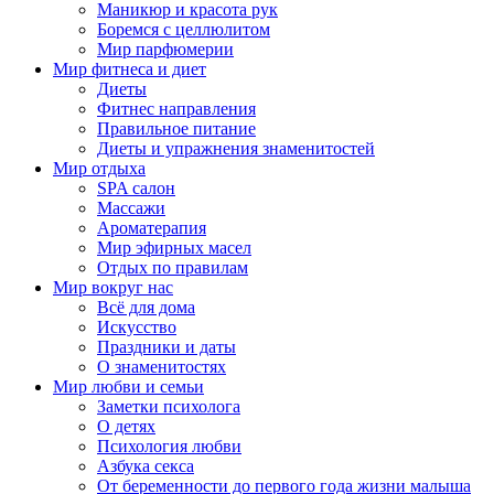
Маникюр и красота рук
Боремся с целлюлитом
Мир парфюмерии
Мир фитнеса и диет
Диеты
Фитнес направления
Правильное питание
Диеты и упражнения знаменитостей
Мир отдыха
SPA салон
Массажи
Ароматерапия
Мир эфирных масел
Отдых по правилам
Мир вокруг нас
Всё для дома
Искусство
Праздники и даты
О знаменитостях
Мир любви и семьи
Заметки психолога
О детях
Психология любви
Азбука секса
От беременности до первого года жизни малыша