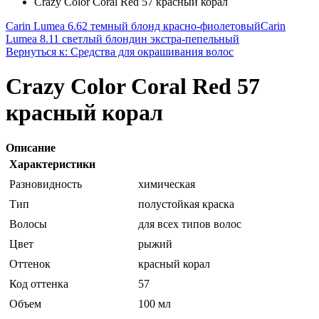
Crazy Color Coral Red 57 красный корал
Carin Lumea 6.62 темный блонд красно-фиолетовый
Carin
Lumea 8.11 светлый блондин экстра-пепельный
Вернуться к: Средства для окрашивания волос
Crazy Color Coral Red 57
красный корал
Описание
Характеристики
Разновидность
химическая
Тип
полустойкая краска
Волосы
для всех типов волос
Цвет
рыжий
Оттенок
красный корал
Код оттенка
57
Объем
100 мл