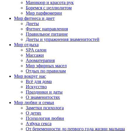
Маникюр и красота рук
Боремся с целлюлитом
Мир парфюмерии
Мир фитнеса и диет
Диеты
Фитнес направления
Правильное питание
Диеты и упражнения знаменитостей
Мир отдыха
SPA салон
Массажи
Ароматерапия
Мир эфирных масел
Отдых по правилам
Мир вокруг нас
Всё для дома
Искусство
Праздники и даты
О знаменитостях
Мир любви и семьи
Заметки психолога
О детях
Психология любви
Азбука секса
От беременности до первого года жизни малыша