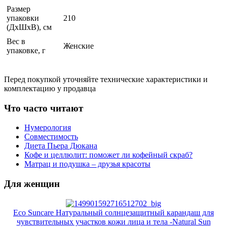
Размер
упаковки
210
(ДхШхВ), см
Вес в
Женские
упаковке, г
Перед покупкой уточняйте технические характеристики и
комплектацию у продавца
Что часто читают
Нумерология
Совместимость
Диета Пьера Дюкана
Кофе и целлюлит: поможет ли кофейный скраб?
Матрац и подушка – друзья красоты
Для женщин
Eco Suncare Натуральный солнцезащитный карандаш для
чувствительных участков кожи лица и тела -Natural Sun