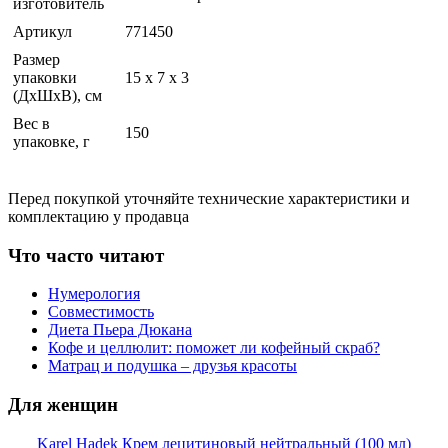
изготовитель
Артикул
771450
Размер
упаковки
15 x 7 x 3
(ДхШхВ), см
Вес в
150
упаковке, г
Перед покупкой уточняйте технические характеристики и
комплектацию у продавца
Что часто читают
Нумерология
Совместимость
Диета Пьера Дюкана
Кофе и целлюлит: поможет ли кофейный скраб?
Матрац и подушка – друзья красоты
Для женщин
Karel Hadek Крем лецитиновый нейтральный (100 мл)