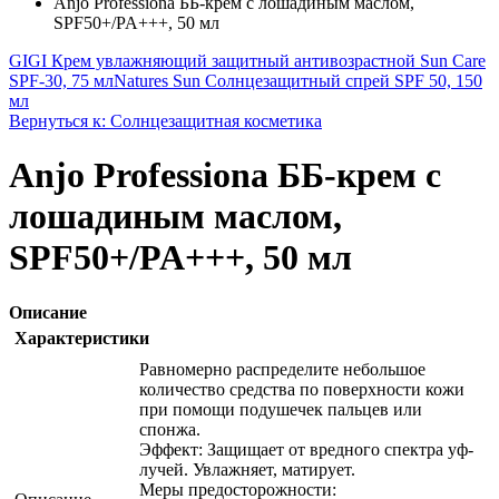
Anjо Professiona ББ-крем с лошадиным маслом,
SPF50+/PA+++, 50 мл
GIGI Крем увлажняющий защитный антивозрастной Sun Care
SPF-30, 75 мл
Natures Sun Солнцезащитный спрей SPF 50, 150
мл
Вернуться к: Солнцезащитная косметика
Anjо Professiona ББ-крем с
лошадиным маслом,
SPF50+/PA+++, 50 мл
Описание
Характеристики
Равномерно распределите небольшое
количество средства по поверхности кожи
при помощи подушечек пальцев или
спонжа.
Эффект: Защищает от вредного спектра уф-
лучей. Увлажняет, матирует.
Меры предосторожности: