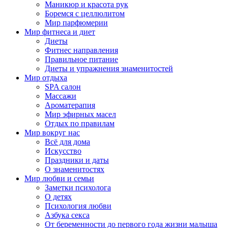
Маникюр и красота рук
Боремся с целлюлитом
Мир парфюмерии
Мир фитнеса и диет
Диеты
Фитнес направления
Правильное питание
Диеты и упражнения знаменитостей
Мир отдыха
SPA салон
Массажи
Ароматерапия
Мир эфирных масел
Отдых по правилам
Мир вокруг нас
Всё для дома
Искусство
Праздники и даты
О знаменитостях
Мир любви и семьи
Заметки психолога
О детях
Психология любви
Азбука секса
От беременности до первого года жизни малыша