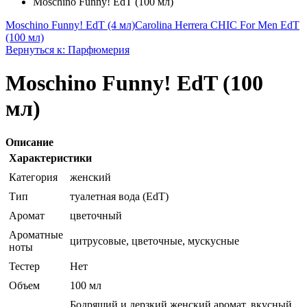
Moschino Funny! EdT (100 мл)
Moschino Funny! EdT (4 мл)
Carolina Herrera CHIC For Men EdT
(100 мл)
Вернуться к: Парфюмерия
Moschino Funny! EdT (100
мл)
Описание
Характеристики
Категория
женский
Тип
туалетная вода (EdT)
Аромат
цветочный
Ароматные
цитрусовые, цветочные, мускусные
ноты
Тестер
Нет
Объем
100 мл
Бодрящий и дерзкий женский аромат, вкусный