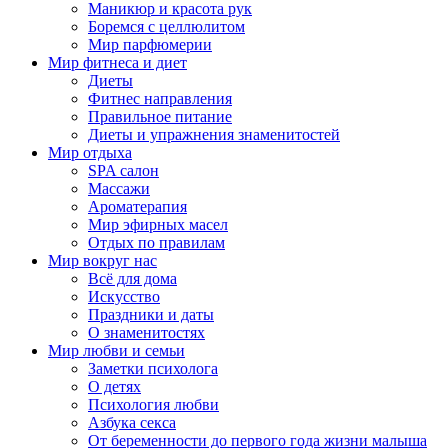
Маникюр и красота рук
Боремся с целлюлитом
Мир парфюмерии
Мир фитнеса и диет
Диеты
Фитнес направления
Правильное питание
Диеты и упражнения знаменитостей
Мир отдыха
SPA салон
Массажи
Ароматерапия
Мир эфирных масел
Отдых по правилам
Мир вокруг нас
Всё для дома
Искусство
Праздники и даты
О знаменитостях
Мир любви и семьи
Заметки психолога
О детях
Психология любви
Азбука секса
От беременности до первого года жизни малыша