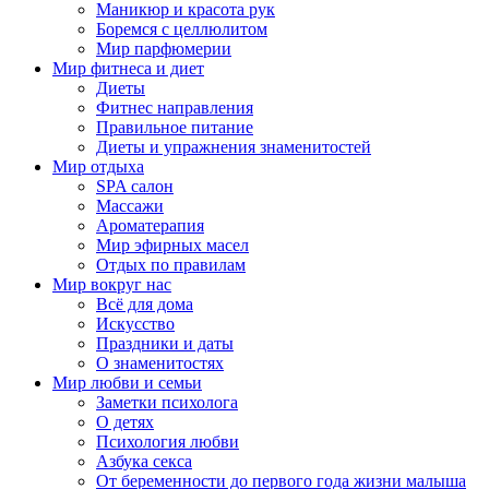
Маникюр и красота рук
Боремся с целлюлитом
Мир парфюмерии
Мир фитнеса и диет
Диеты
Фитнес направления
Правильное питание
Диеты и упражнения знаменитостей
Мир отдыха
SPA салон
Массажи
Ароматерапия
Мир эфирных масел
Отдых по правилам
Мир вокруг нас
Всё для дома
Искусство
Праздники и даты
О знаменитостях
Мир любви и семьи
Заметки психолога
О детях
Психология любви
Азбука секса
От беременности до первого года жизни малыша