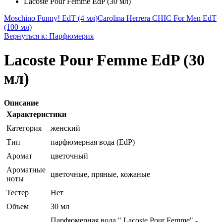
Lacoste Pour Femme EdP (30 мл)
Moschino Funny! EdT (4 мл)
Carolina Herrera CHIC For Men EdT
(100 мл)
Вернуться к: Парфюмерия
Lacoste Pour Femme EdP (30
мл)
Описание
Характеристики
Категория
женский
Тип
парфюмерная вода (EdP)
Аромат
цветочный
Ароматные
цветочные, пряные, кожаные
ноты
Тестер
Нет
Объем
30 мл
Парфюмерная вода " Lacoste Pour Femme" -