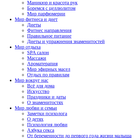
Маникюр и красота рук
Боремся с целлюлитом
Мир парфюмерии
Мир фитнеса и диет
Диеты
Фитнес направления
Правильное питание
Диеты и упражнения знаменитостей
Мир отдыха
SPA салон
Массажи
Ароматерапия
Мир эфирных масел
Отдых по правилам
Мир вокруг нас
Всё для дома
Искусство
Праздники и даты
О знаменитостях
Мир любви и семьи
Заметки психолога
О детях
Психология любви
Азбука секса
От беременности до первого года жизни малыша