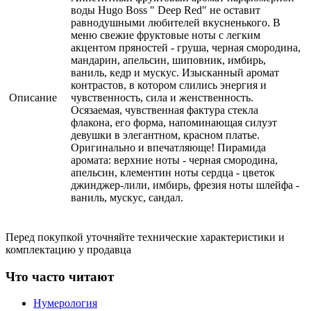
воды Hugo Boss " Deep Red" не оставит
равнодушными любителей вкусненького. В
меню свежие фруктовые ноты с легким
акцентом пряностей - груша, черная смородина,
мандарин, апельсин, шиповник, имбирь,
ваниль, кедр и мускус. Изысканный аромат
контрастов, в котором слились энергия и
Описание
чувственность, сила и женственность.
Осязаемая, чувственная фактура стекла
флакона, его форма, напоминающая силуэт
девушки в элегантном, красном платье.
Оригинально и впечатляюще! Пирамида
аромата: верхние ноты - черная смородина,
апельсин, клементин ноты сердца - цветок
джинджер-лили, имбирь, фрезия ноты шлейфа -
ваниль, мускус, сандал.
Перед покупкой уточняйте технические характеристики и
комплектацию у продавца
Что часто читают
Нумерология