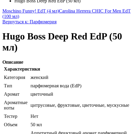
Hugo Boss Deep Red EdP (50 мл)
Moschino Funny! EdT (4 мл)
Carolina Herrera CHIC For Men EdT
(100 мл)
Вернуться к: Парфюмерия
Hugo Boss Deep Red EdP (50
мл)
Описание
Характеристики
Категория
женский
Тип
парфюмерная вода (EdP)
Аромат
цветочный
Ароматные
цитрусовые, фруктовые, цветочные, мускусные
ноты
Тестер
Нет
Объем
50 мл
Аппетитный фруктовый аромат парфюмерной