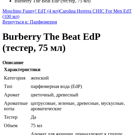
Burberry The Beat EdP (тестер, 75 мл)
Moschino Funny! EdT (4 мл)
Carolina Herrera CHIC For Men EdT
(100 мл)
Вернуться к: Парфюмерия
Burberry The Beat EdP
(тестер, 75 мл)
Описание
Характеристики
Категория
женский
Тип
парфюмерная вода (EdP)
Аромат
цветочный, древесный
Ароматные
цитрусовые, зеленые, древесные, мускусные,
ноты
ароматические
Тестер
Да
Объем
75 мл
Аромат для женщин, принадлежит к группе