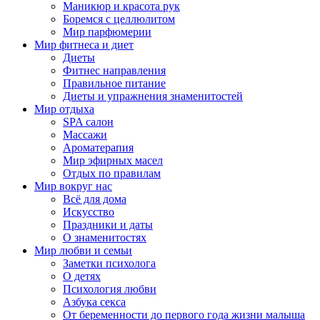
Маникюр и красота рук
Боремся с целлюлитом
Мир парфюмерии
Мир фитнеса и диет
Диеты
Фитнес направления
Правильное питание
Диеты и упражнения знаменитостей
Мир отдыха
SPA салон
Массажи
Ароматерапия
Мир эфирных масел
Отдых по правилам
Мир вокруг нас
Всё для дома
Искусство
Праздники и даты
О знаменитостях
Мир любви и семьи
Заметки психолога
О детях
Психология любви
Азбука секса
От беременности до первого года жизни малыша