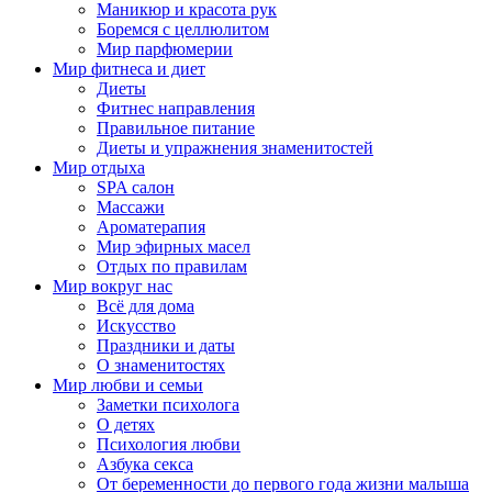
Маникюр и красота рук
Боремся с целлюлитом
Мир парфюмерии
Мир фитнеса и диет
Диеты
Фитнес направления
Правильное питание
Диеты и упражнения знаменитостей
Мир отдыха
SPA салон
Массажи
Ароматерапия
Мир эфирных масел
Отдых по правилам
Мир вокруг нас
Всё для дома
Искусство
Праздники и даты
О знаменитостях
Мир любви и семьи
Заметки психолога
О детях
Психология любви
Азбука секса
От беременности до первого года жизни малыша