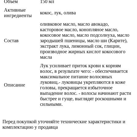
Объем
150 мл
Активные
кокос, лук, олива
ингредиенты
оливковое масло, масло авокадо,
касторовое масло, конопляное масло,
кокосовое масло, масло подсолнуха, масло
Состав
зародышей пшеницы, масло ши (Карите),
экстракт лука, лимонный сок, глицин,
производное жирных кислот кокосового
масла
Лук усиливает приток крови к корням
волос, в результате чего: - обеспечивается
максимальное питание волосяных
луковиц.- луковицы укрепляются в коже
Описание
головы, прекращается избыточное
выпадение волос. - волосы начинают расти
быстрее и гуще, выглядят роскошными и
сильными.
Перед покупкой уточняйте технические характеристики и
комплектацию у продавца