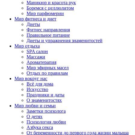
Маникюр и красота рук
Боремся с целлюлитом
Мир парфюмерии
Мир фитнеса и диет
Диеты
Фитнес направления
Правильное питание
Диеты и упражнения знаменитостей
Мир отдыха
SPA салон
Массажи
Ароматерапия
Мир эфирных масел
Отдых по правилам
Мир вокруг нас
Всё для дома
Искусство
Праздники и даты
О знаменитостях
Мир любви и семьи
Заметки психолога
О детях
Психология любви
Азбука секса
От беременности до первого года жизни малыша