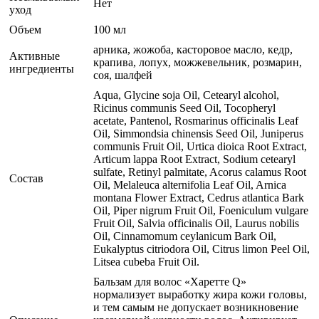
Нет
уход
Объем
100 мл
арника, жожоба, касторовое масло, кедр,
Активные
крапива, лопух, можжевельник, розмарин,
ингредиенты
соя, шалфей
Aqua, Glycine soja Oil, Cetearyl alcohol,
Ricinus communis Seed Oil, Tocopheryl
acetate, Pantenol, Rosmarinus officinalis Leaf
Oil, Simmondsia chinensis Seed Oil, Juniperus
communis Fruit Oil, Urtica dioica Root Extract,
Articum lappa Root Extract, Sodium cetearyl
sulfate, Retinyl palmitate, Acorus calamus Root
Состав
Oil, Melaleuca alternifolia Leaf Oil, Arnica
montana Flower Extract, Cedrus atlantica Bark
Oil, Piper nigrum Fruit Oil, Foeniculum vulgare
Fruit Oil, Salvia officinalis Oil, Laurus nobilis
Oil, Cinnamomum ceylanicum Bark Oil,
Eukalyptus citriodora Oil, Citrus limon Peel Oil,
Litsea cubeba Fruit Oil.
Бальзам для волос «Харетте Q»
нормализует выработку жира кожи головы,
и тем самым не допускает возникновение