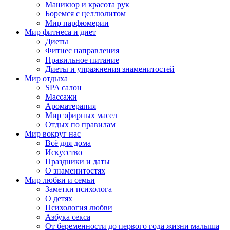
Маникюр и красота рук
Боремся с целлюлитом
Мир парфюмерии
Мир фитнеса и диет
Диеты
Фитнес направления
Правильное питание
Диеты и упражнения знаменитостей
Мир отдыха
SPA салон
Массажи
Ароматерапия
Мир эфирных масел
Отдых по правилам
Мир вокруг нас
Всё для дома
Искусство
Праздники и даты
О знаменитостях
Мир любви и семьи
Заметки психолога
О детях
Психология любви
Азбука секса
От беременности до первого года жизни малыша