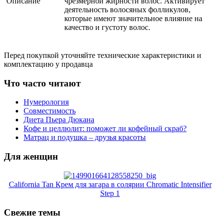
Описание
чрезмерной жирности волос. Активирует
деятельность волосяных фолликулов,
которые имеют значительное влияние на
качество и густоту волос.
Перед покупкой уточняйте технические характеристики и
комплектацию у продавца
Что часто читают
Нумерология
Совместимость
Диета Пьера Дюкана
Кофе и целлюлит: поможет ли кофейный скраб?
Матрац и подушка – друзья красоты
Для женщин
California Tan Крем для загара в солярии Chromatic Intensifier
Step 1
Свежие темы