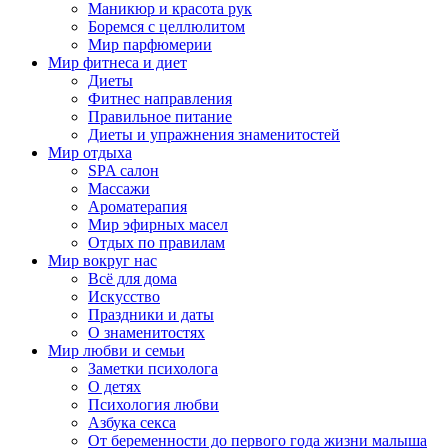
Маникюр и красота рук
Боремся с целлюлитом
Мир парфюмерии
Мир фитнеса и диет
Диеты
Фитнес направления
Правильное питание
Диеты и упражнения знаменитостей
Мир отдыха
SPA салон
Массажи
Ароматерапия
Мир эфирных масел
Отдых по правилам
Мир вокруг нас
Всё для дома
Искусство
Праздники и даты
О знаменитостях
Мир любви и семьи
Заметки психолога
О детях
Психология любви
Азбука секса
От беременности до первого года жизни малыша