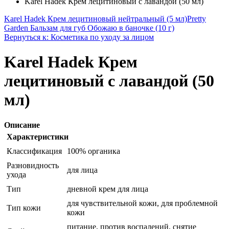
Karel Hadek Крем лецитиновый с лавандой (50 мл)
Karel Hadek Крем лецитиновый нейтральный (5 мл)
Pretty
Garden Бальзам для губ Обожаю в баночке (10 г)
Вернуться к: Косметика по уходу за лицом
Karel Hadek Крем
лецитиновый с лавандой (50
мл)
Описание
Характеристики
Классификация
100% органика
Разновидность
для лица
ухода
Тип
дневной крем для лица
для чувствительной кожи, для проблемной
Тип кожи
кожи
питание, против воспалений, снятие