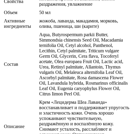
Свойства
раздражения, увлажнение
Объем
50 мл
Активные
жожоба, лаванда, макадамия, морковь,
ингредиенты
олива, пшеница, ши (карите)
Aqua, Butyrospermum parkii Butter,
Simmondsia chinensis Seed Oil, Macadamia
ternifolia Oil, Cetyl alcohol, Panthenol,
Lecithin, Cetyl palmitate, Triticum vulgare
Germ Oil, Glycerin, Cera flava, Tocoferyl
acetate, Olea europaea Fruit Oil, Lactic acid,
Состав
Urea, Retinyl palmitate, Allantoin, Thymus
vulgaris Oil, Melaleuca alternifolia Leaf Oil,
Ascorbyl palmitate, Rosa damascena Flower
Oil, Lavandula hybrida, Rosmarinus officinalis
Leaf Oil, Eugenia caryophylus Flower Oil,
Citrus Iimon Peel Oil.
Крем «Лецидерма Шеа Лаванда»
восстанавливает и поддерживает упругость
и эластичность кожи. Очень хорошо
успокаивают чувствительную,
раздражённую и воспалённую кожу.
Описание
Снимают усталость, расслабляют и