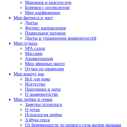
Маникюр и красота рук
Боремся с целлюлитом
Мир парфюмерии
Мир фитнеса и диет
Диеты
Фитнес направления
Правильное питание
Диеты и упражнения знаменитостей
Мир отдыха
SPA салон
Массажи
Ароматерапия
Мир эфирных масел
Отдых по правилам
Мир вокруг нас
Всё для дома
Искусство
Праздники и даты
О знаменитостях
Мир любви и семьи
Заметки психолога
О детях
Психология любви
Азбука секса
От беременности до первого года жизни малыша