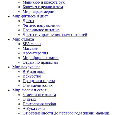
Маникюр и красота рук
Боремся с целлюлитом
Мир парфюмерии
Мир фитнеса и диет
Диеты
Фитнес направления
Правильное питание
Диеты и упражнения знаменитостей
Мир отдыха
SPA салон
Массажи
Ароматерапия
Мир эфирных масел
Отдых по правилам
Мир вокруг нас
Всё для дома
Искусство
Праздники и даты
О знаменитостях
Мир любви и семьи
Заметки психолога
О детях
Психология любви
Азбука секса
От беременности до первого года жизни малыша