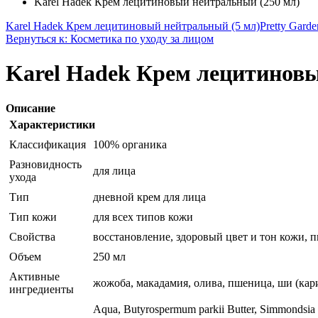
Karel Hadek Крем лецитиновый нейтральный (250 мл)
Karel Hadek Крем лецитиновый нейтральный (5 мл)
Pretty Gard
Вернуться к: Косметика по уходу за лицом
Karel Hadek Крем лецитиновы
Описание
Характеристики
Классификация
100% органика
Разновидность
для лица
ухода
Тип
дневной крем для лица
Тип кожи
для всех типов кожи
Свойства
восстановление, здоровый цвет и тон кожи, 
Объем
250 мл
Активные
жожоба, макадамия, олива, пшеница, ши (кар
ингредиенты
Aqua, Butyrospermum parkii Butter, Simmondsia chi