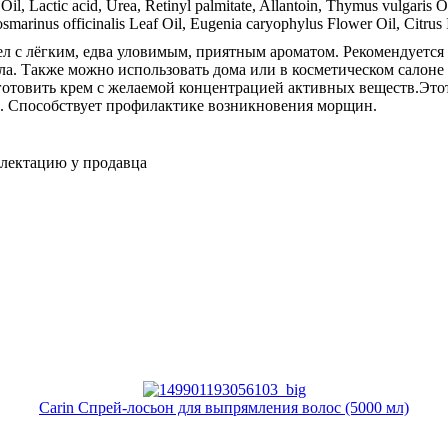
 Oil, Lactic acid, Urea, Retinyl palmitate, Allantoin, Thymus vulgaris O
marinus officinalis Leaf Oil, Eugenia caryophylus Flower Oil, Citrus 
 с лёгким, едва уловимым, приятным ароматом. Рекомендуется 
сла. Также можно использовать дома или в косметическом салоне
товить крем с желаемой концентрацией активных веществ.Этот
 Способствует профилактике возникновения морщин.
плектацию у продавца
Carin Спрей-лосьон для выпрямления волос (5000 мл)