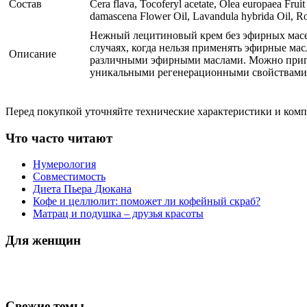
Состав
Cera flava, Tocoferyl acetate, Olea europaea Fruit
damascena Flower Oil, Lavandula hybrida Oil, Ros
Нежный лецитиновый крем без эфирных масел
случаях, когда нельзя применять эфирные ма
Описание
различными эфирными маслами. Можно приго
уникальными регенерационными свойствами.
Перед покупкой уточняйте технические характеристики и ком
Что часто читают
Нумерология
Совместимость
Диета Пьера Дюкана
Кофе и целлюлит: поможет ли кофейный скраб?
Матрац и подушка – друзья красоты
Для женщин
Свежие темы