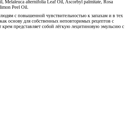
il, Melaleuca alternifolia Leaf Oil, Ascorbyl palmitate, Rosa
Iimon Peel Oil.
людям с повышенной чувствительностью к запахам и в тех
 как основу для собственных неповторимых рецептов с
 крем представляет собой лёгкую лецитиновую эмульсию с