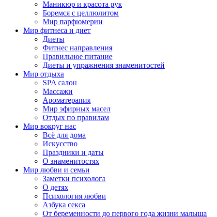
Маникюр и красота рук
Боремся с целлюлитом
Мир парфюмерии
Мир фитнеса и диет
Диеты
Фитнес направления
Правильное питание
Диеты и упражнения знаменитостей
Мир отдыха
SPA салон
Массажи
Ароматерапия
Мир эфирных масел
Отдых по правилам
Мир вокруг нас
Всё для дома
Искусство
Праздники и даты
О знаменитостях
Мир любви и семьи
Заметки психолога
О детях
Психология любви
Азбука секса
От беременности до первого года жизни малыша