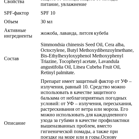
Свойства
питание, увлажнение
SPF-фактор
SPF 10
Объем
30 мл
Активные
жожоба, лаванда, литсея кубеба
ингредиенты
Simmondsia chinensis Seed Oil, Cera alba,
Octocrylene, Butyl Methoxydibenzoylmethane,
Bis-Ethylhexyloxyphenol Methoxyphenyl
Состав
Triazine, Tocopheryl acetate, Lavandula
angustifolia Oil, Litsea Cubeba Fruit Oil,
Retinyl palmitate.
Препарат имеет защитный фактор от УФ –
излучения, равный 10. Средство можно
использовать в качестве защитного
бальзама от неблагоприятных погодных
условий: от УФ – излучения, пересыхания,
растрескивания от ветра или мороза. Его
можно использовать для каждодневного
ухода за губами в качестве профилактики
Описание
вышеназванных проблем, вместо
гигиенической помады, а также при
поездке на море или в горы.Основу