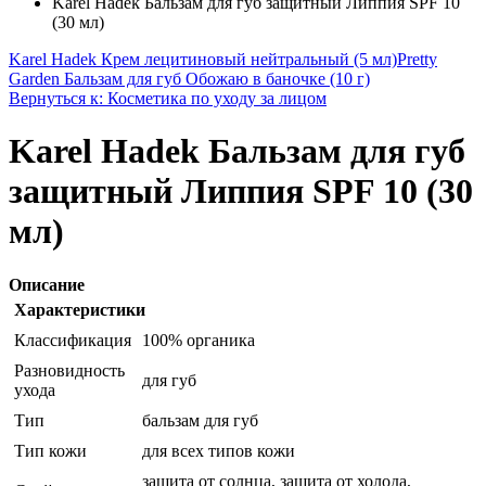
Karel Hadek Бальзам для губ защитный Липпия SPF 10
(30 мл)
Karel Hadek Крем лецитиновый нейтральный (5 мл)
Pretty
Garden Бальзам для губ Обожаю в баночке (10 г)
Вернуться к: Косметика по уходу за лицом
Karel Hadek Бальзам для губ
защитный Липпия SPF 10 (30
мл)
Описание
Характеристики
Классификация
100% органика
Разновидность
для губ
ухода
Тип
бальзам для губ
Тип кожи
для всех типов кожи
защита от солнца, защита от холода,