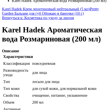
Karel Hadek Ароматическая вода Розмариновая (200 мл)
Karel Hadek Крем лецитиновый нейтральный (5 мл)
Pretty
Garden Бальзам для губ Обожаю в баночке (10 г)
Вернуться к: Косметика по уходу за лицом
Karel Hadek Ароматическая
вода Розмариновая (200 мл)
Описание
Характеристики
Классификация
повседневная
Разновидность
для лица
ухода
Тип
лосьон для лица
Тип кожи
для сухой кожи, для нормальной кожи
Свойства
очищение, питание, увлажнение
Объем
200 мл
Активные