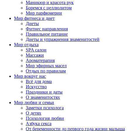
Маникюр и красота рук
Боремся с целлюлитом
Мир парфюмерии
Мир фитнеса и диет
Диеты
Фитнес направления
Правильное питание
Диеты и упражнения знаменитостей
Мир отдыха
SPA салон
Массажи
Ароматерапия
Мир эфирных масел
Отдых по правилам
Мир вокруг нас
Всё для дома
Искусство
Праздники и даты
О знаменитостях
Мир любви и семьи
Заметки психолога
О детях
Психология любви
Азбука секса
От беременности до первого года жизни малыша