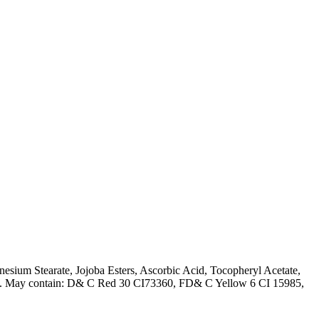
sium Stearate, Jojoba Esters, Ascorbic Acid, Tocopheryl Acetate,
ne. May contain: D& C Red 30 CI73360, FD& C Yellow 6 CI 15985,