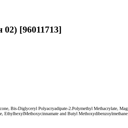
 02) [96011713]
one, Bis-Diglyceryl Polyacryadipate-2.Polymethyl Methacrylate, Magne
lene, EthylhexylMethoxycinnamate and Butyl Methoxydibenzoylmetha