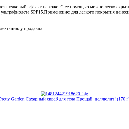
дает шелковый эффект на коже. С ее помощью можно легко скры
 ультрафиолета SPF15.Применение: для легкого покрытия нанесит
плектацию у продавца
Pretty Garden Сахарный скраб для тела Прощай, целлюлит! (170 г