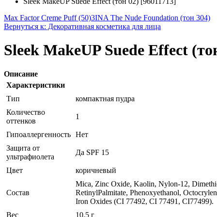
Sleek MakeUP Suede Effect (тон 02) [96011713]
Max Factor Creme Puff (50)
3INA The Nude Foundation (тон 304)
Вернуться к: Декоративная косметика для лица
Sleek MakeUP Suede Effect (тон
Описание
Характеристики
Тип
компактная пудра
Количество
1
оттенков
Гипоаллергенность
Нет
Защита от
Да SPF 15
ультрафиолета
Цвет
коричневый
Mica, Zinc Oxide, Kaolin, Nylon-12, Dimethic
Состав
RetinylPalmitate, Phenoxyethanol, Octocry
Iron Oxides (CI 77492, CI 77491, CI77499).
Вес
10.5 г