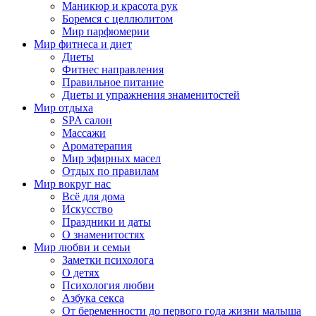
Маникюр и красота рук
Боремся с целлюлитом
Мир парфюмерии
Мир фитнеса и диет
Диеты
Фитнес направления
Правильное питание
Диеты и упражнения знаменитостей
Мир отдыха
SPA салон
Массажи
Ароматерапия
Мир эфирных масел
Отдых по правилам
Мир вокруг нас
Всё для дома
Искусство
Праздники и даты
О знаменитостях
Мир любви и семьи
Заметки психолога
О детях
Психология любви
Азбука секса
От беременности до первого года жизни малыша