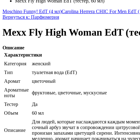
Mexx Fly High Woman EdT (тестер, 60 мл)
Moschino Funny! EdT (4 мл)
Carolina Herrera CHIC For Men EdT (
Вернуться к: Парфюмерия
Mexx Fly High Woman EdT (тес
Описание
Характеристики
Категория
женский
Тип
туалетная вода (EdT)
Аромат
цветочный
Ароматные
фруктовые, цветочные, мускусные
ноты
Тестер
Да
Объем
60 мл
Для людей, которые наслаждаются каждым момент
сочный арбуз звучат в сопровождении цитрусовой
Описание
пронизан запахами цветущей сирени. Интенсивны
медленно, аромат начинает покачиваться на чуде