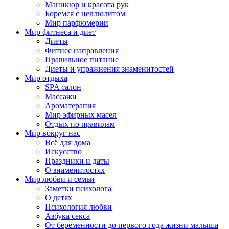
Маникюр и красота рук
Боремся с целлюлитом
Мир парфюмерии
Мир фитнеса и диет
Диеты
Фитнес направления
Правильное питание
Диеты и упражнения знаменитостей
Мир отдыха
SPA салон
Массажи
Ароматерапия
Мир эфирных масел
Отдых по правилам
Мир вокруг нас
Всё для дома
Искусство
Праздники и даты
О знаменитостях
Мир любви и семьи
Заметки психолога
О детях
Психология любви
Азбука секса
От беременности до первого года жизни малыша