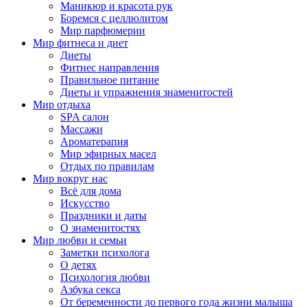
Маникюр и красота рук
Боремся с целлюлитом
Мир парфюмерии
Мир фитнеса и диет
Диеты
Фитнес направления
Правильное питание
Диеты и упражнения знаменитостей
Мир отдыха
SPA салон
Массажи
Ароматерапия
Мир эфирных масел
Отдых по правилам
Мир вокруг нас
Всё для дома
Искусство
Праздники и даты
О знаменитостях
Мир любви и семьи
Заметки психолога
О детях
Психология любви
Азбука секса
От беременности до первого года жизни малыша