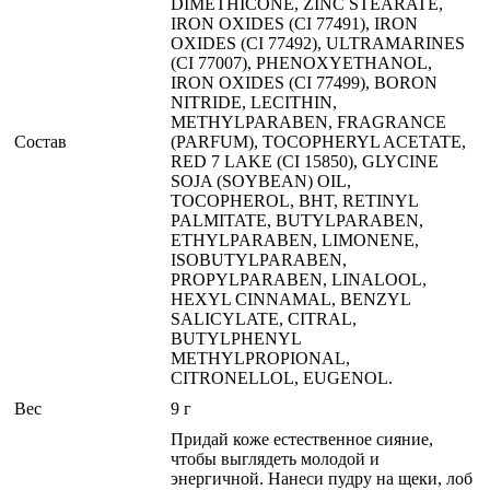
DIMETHICONE, ZINC STEARATE,
IRON OXIDES (CI 77491), IRON
OXIDES (CI 77492), ULTRAMARINES
(CI 77007), PHENOXYETHANOL,
IRON OXIDES (CI 77499), BORON
NITRIDE, LECITHIN,
METHYLPARABEN, FRAGRANCE
Состав
(PARFUM), TOCOPHERYL ACETATE,
RED 7 LAKE (CI 15850), GLYCINE
SOJA (SOYBEAN) OIL,
TOCOPHEROL, BHT, RETINYL
PALMITATE, BUTYLPARABEN,
ETHYLPARABEN, LIMONENE,
ISOBUTYLPARABEN,
PROPYLPARABEN, LINALOOL,
HEXYL CINNAMAL, BENZYL
SALICYLATE, CITRAL,
BUTYLPHENYL
METHYLPROPIONAL,
CITRONELLOL, EUGENOL.
Вес
9 г
Придай коже естественное сияние,
чтобы выглядеть молодой и
энергичной. Нанеси пудру на щеки, лоб