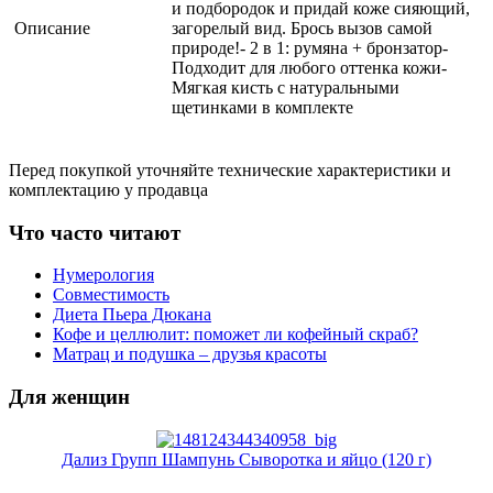
и подбородок и придай коже сияющий,
Описание
загорелый вид. Брось вызов самой
природе!- 2 в 1: румяна + бронзатор-
Подходит для любого оттенка кожи-
Мягкая кисть с натуральными
щетинками в комплекте
Перед покупкой уточняйте технические характеристики и
комплектацию у продавца
Что часто читают
Нумерология
Совместимость
Диета Пьера Дюкана
Кофе и целлюлит: поможет ли кофейный скраб?
Матрац и подушка – друзья красоты
Для женщин
Дализ Групп Шампунь Сыворотка и яйцо (120 г)