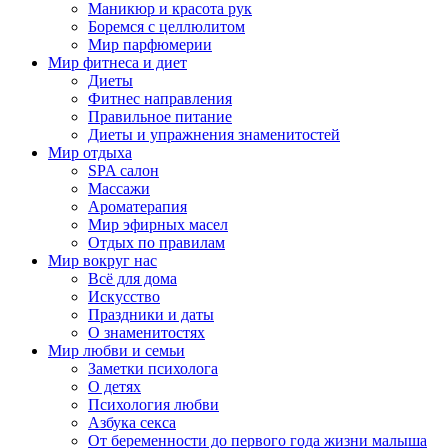
Маникюр и красота рук
Боремся с целлюлитом
Мир парфюмерии
Мир фитнеса и диет
Диеты
Фитнес направления
Правильное питание
Диеты и упражнения знаменитостей
Мир отдыха
SPA салон
Массажи
Ароматерапия
Мир эфирных масел
Отдых по правилам
Мир вокруг нас
Всё для дома
Искусство
Праздники и даты
О знаменитостях
Мир любви и семьи
Заметки психолога
О детях
Психология любви
Азбука секса
От беременности до первого года жизни малыша