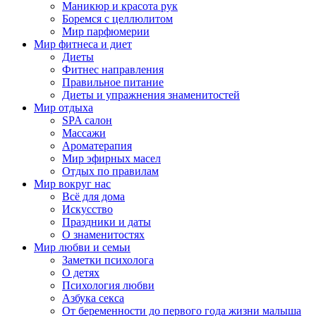
Маникюр и красота рук
Боремся с целлюлитом
Мир парфюмерии
Мир фитнеса и диет
Диеты
Фитнес направления
Правильное питание
Диеты и упражнения знаменитостей
Мир отдыха
SPA салон
Массажи
Ароматерапия
Мир эфирных масел
Отдых по правилам
Мир вокруг нас
Всё для дома
Искусство
Праздники и даты
О знаменитостях
Мир любви и семьи
Заметки психолога
О детях
Психология любви
Азбука секса
От беременности до первого года жизни малыша