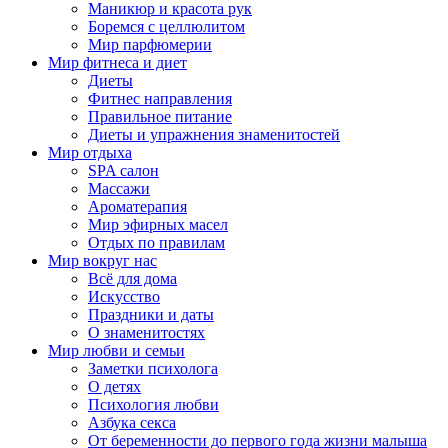
Маникюр и красота рук
Боремся с целлюлитом
Мир парфюмерии
Мир фитнеса и диет
Диеты
Фитнес направления
Правильное питание
Диеты и упражнения знаменитостей
Мир отдыха
SPA салон
Массажи
Ароматерапия
Мир эфирных масел
Отдых по правилам
Мир вокруг нас
Всё для дома
Искусство
Праздники и даты
О знаменитостях
Мир любви и семьи
Заметки психолога
О детях
Психология любви
Азбука секса
От беременности до первого года жизни малыша