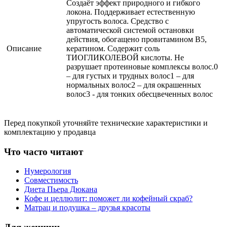
Создаёт эффект природного и гибкого
локона. Поддерживает естественную
упругость волоса. Средство с
автоматической системой остановки
действия, обогащено провитамином B5,
Описание
кератином. Содержит соль
ТИОГЛИКОЛЕВОЙ кислоты. Не
разрушает протеиновые комплексы волос.0
– для густых и трудных волос1 – для
нормальных волос2 – для окрашенных
волос3 - для тонких обесцвеченных волос
Перед покупкой уточняйте технические характеристики и
комплектацию у продавца
Что часто читают
Нумерология
Совместимость
Диета Пьера Дюкана
Кофе и целлюлит: поможет ли кофейный скраб?
Матрац и подушка – друзья красоты