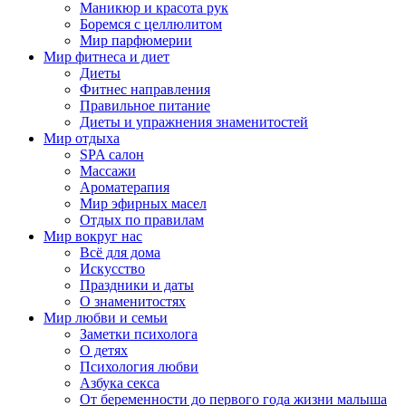
Маникюр и красота рук
Боремся с целлюлитом
Мир парфюмерии
Мир фитнеса и диет
Диеты
Фитнес направления
Правильное питание
Диеты и упражнения знаменитостей
Мир отдыха
SPA салон
Массажи
Ароматерапия
Мир эфирных масел
Отдых по правилам
Мир вокруг нас
Всё для дома
Искусство
Праздники и даты
О знаменитостях
Мир любви и семьи
Заметки психолога
О детях
Психология любви
Азбука секса
От беременности до первого года жизни малыша